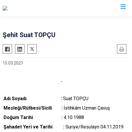
Valilikler
Şehit Suat TOPÇU
15.03.2021
Adı Soyadı :
Suat TOPÇU
M
esleği/Rütbesi/Sicili :
İstihkâm Uzman Çavuş
Doğum Tarihi :
4.10.1988
Şahadet Yeri ve Tarihi :
Suriye/Resulayn 04.11.2019