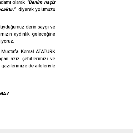
adamı olarak
“Benim naçiz
caktır.”
diyerek yolumuzu
 duyduğumuz derin saygı ve
mizin aydınlık geleceğine
iyoruz.
zi Mustafa Kemal ATATÜRK
apan aziz şehitlerimizi ve
 gazilerimize de aileleriyle
Z