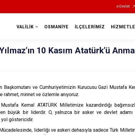
e-Devlet
VALİLİK
OSMANİYE
İLÇELERİMİZ
HİZMETLE
Valilikler
ç Yılmaz’ın 10 Kasım Atatürk’ü Anma
ın Başkomutanı ve Cumhuriyetimizin Kurucusu Gazi Mustafa K
nde rahmet, minnet ve özlemle anıyoruz.
Mustafa Kemal ATATÜRK Milletimize kazandırdığı bağımsızlı
en büyük bir liderdir. O, yalnızca bir asker ve devlet adamı
 yol göstericidir.
l Mücadelesinde, liderliği ve askeri dehasıyla sadece Türk Milletini