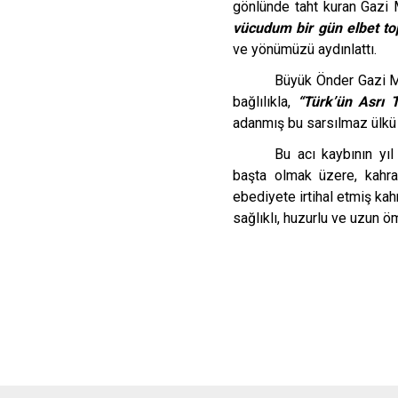
gönlünde taht kuran Gazi
vücudum bir gün elbet top
ve yönümüzü aydınlattı.
Büyük Önder Gazi M
bağlılıkla,
“Türk’ün Asrı 
adanmış bu sarsılmaz ülkü
Bu acı kaybının y
başta olmak üzere, kahram
ebediyete irtihal etmiş ka
sağlıklı, huzurlu ve uzun ö
Dr.