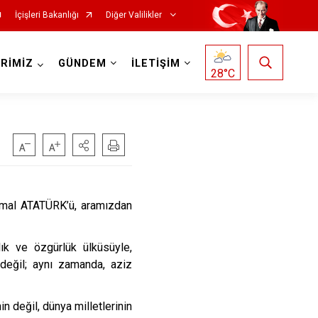
İçişleri Bakanlığı
Diğer Valilikler
RİMİZ
GÜNDEM
İLETİŞİM
28
°C
emal ATATÜRK’ü, aramızdan
k ve özgürlük ülküsüyle,
 değil; aynı zamanda, aziz
n değil, dünya milletlerinin