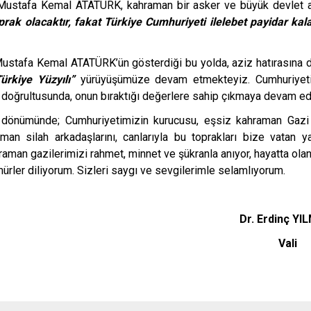
 Mustafa Kemal ATATÜRK, kahraman bir asker ve büyük devlet 
rak olacaktır, fakat Türkiye Cumhuriyeti ilelebet payidar kala
ustafa Kemal ATATÜRK’ün gösterdiği bu yolda, aziz hatırasına
Türkiye Yüzyılı”
yürüyüşümüze devam etmekteyiz. Cumhuriyeti
 doğrultusunda, onun bıraktığı değerlere sahip çıkmaya devam ed
ıl dönümünde; Cumhuriyetimizin kurucusu, eşsiz kahraman Ga
an silah arkadaşlarını, canlarıyla bu toprakları bize vatan y
hraman gazilerimizi rahmet, minnet ve şükranla anıyor,
hayatta olan
mürler diliyorum. S
izleri saygı ve sevgilerimle selamlıyorum.
 Erdinç YILMA
Vali