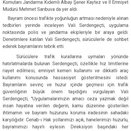
Komutanı Jandarma Kıdemli Albay Şener Kaytez ve İl Emniyet
Müdürü Mehmet Sarıbuva da yer aldı.
Bayram öncesi trafikte yoğunluğun artması nedeniyle alınan
tedbirleri yerinde inceleyen Vali Serdengeçti, uygulama
noktasında polis ve jandarma ekipleriyle bir araya geldi.
Denetimlere katılan Vali Serdengeçti, sürücülerle de sohbet
ederek bayramlarını tebrik etti.
Sürücülere trafik kurallarına uymaları yönünde
hatırlatmalarda bulunan Serdengeçti, özellikle hız limitlerine
riayet edilmesi, emniyet kemeri kullanımı ve dikkatli araç
kullanımı konusunda hassasiyet gösterilmesini istedi.
Bayramların sevinç ve huzur içinde geçmesi için trafik
güvenliğinin büyük önem taşıdığını vurgulayan Vali
Serdengeçti, "
Uygulamalarımızın amacı ceza yazmak değil
insan hayatına verilen değerin, kamu düzenine gösterilen
ihtimamın ve bayram huzurunu koruma iradesinin sahadaki
karşılığıdır. Cenab-ı Hak yollarımızı açık, hanelerimizi huzurlu,
bayramımızı hayırlı eylesin.
Direksiyon başındaki her