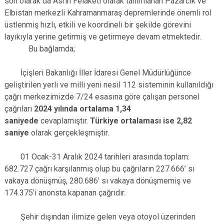
son olarak da Asrın Felaketi olarak tanımlanan Pazarcık ve
Elbistan merkezli Kahramanmaraş depremlerinde önemli rol
üstlenmiş hızlı, etkili ve koordineli bir şekilde görevini
layıkıyla yerine getirmiş ve getirmeye devam etmektedir.
Bu bağlamda;
İçişleri Bakanlığı İller İdaresi Genel Müdürlüğünce
geliştirilen yerli ve milli yeni nesil 112 sisteminin kullanıldığı
çağrı merkezimizde 7/24 esasına göre çalışan personel
çağrıları
2024 yılında ortalama 1,34
saniyede
cevaplamıştır.
Türkiye ortalaması ise 2,82
saniye
olarak gerçekleşmiştir.
01 Ocak­-31 Aralık 2024 tarihleri arasında toplam:
682.727 çağrı karşılanmış olup bu çağrıların 227.666’ sı
vakaya dönüşmüş, 280.686’ sı vakaya dönüşmemiş ve
174.375’i anonsta kapanan çağrıdır.
Şehir dışından ilimize gelen veya otoyol üzerinden