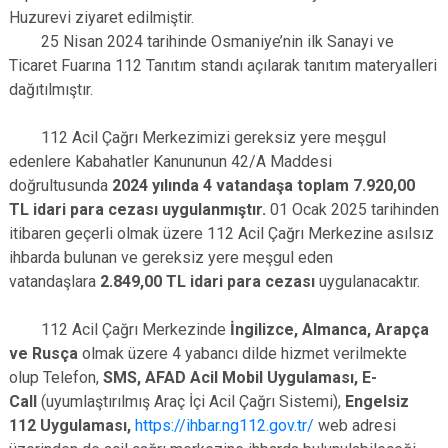
Huzurevi ziyaret edilmiştir.
25 Nisan 2024 tarihinde Osmaniye’nin ilk Sanayi ve
Ticaret Fuarına 112 Tanıtım standı açılarak tanıtım materyalleri
dağıtılmıştır.
112 Acil Çağrı Merkezimizi gereksiz yere meşgul
edenlere Kabahatler Kanununun 42/A Maddesi
doğrultusunda
2024 yılında 4 vatandaşa toplam 7.920,00
TL idari para cezası uygulanmıştır.
01 Ocak 2025 tarihinden
itibaren geçerli olmak üzere 112 Acil Çağrı Merkezine asılsız
ihbarda bulunan ve gereksiz yere meşgul eden
vatandaşlara
2.849,00 TL idari para cezası
uygulanacaktır.
112 Acil Çağrı Merkezinde
İngilizce, Almanca, Arapça
ve Rusça
olmak üzere 4 yabancı dilde hizmet verilmekte
olup Telefon,
SMS, AFAD Acil Mobil Uygulaması, E-
Call
(uyumlaştırılmış Araç İçi Acil Çağrı Sistemi),
Engelsiz
112 Uygulaması,
https://ihbar.ng112.gov.tr/
web adresi