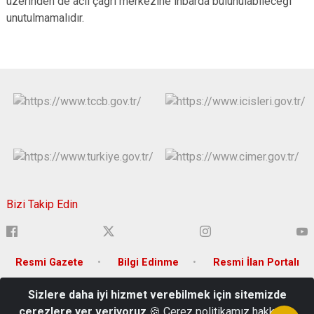
üzerinden de acil çağrı merkezine ihbarda bulunulabileceği
unutulmamalıdır.
Bizi Takip Edin
Resmi Gazete
Bilgi Edinme
Resmi İlan Portalı
Sizlere daha iyi hizmet verebilmek için sitemizde
Adnan Menderes Mh. Musa Şahin Bulvarı No:106 P.K.: 80010
çerezlere yer veriyoruz
🍪 Çerez politikamız hakkında