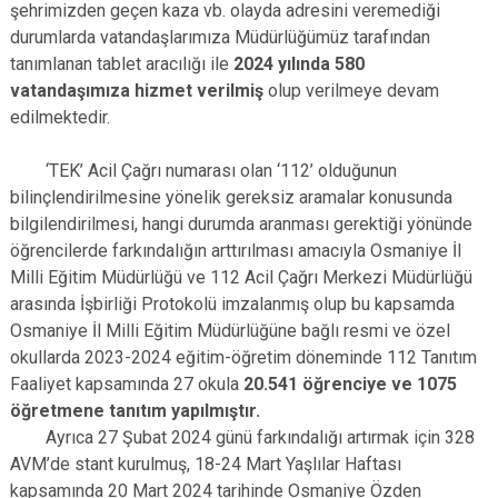
şehrimizden geçen kaza vb. olayda adresini veremediği
durumlarda vatandaşlarımıza Müdürlüğümüz tarafından
tanımlanan tablet aracılığı ile
2024 yılında 580
vatandaşımıza hizmet verilmiş
olup verilmeye devam
edilmektedir.
‘TEK’ Acil Çağrı numarası olan ‘112’ olduğunun
bilinçlendirilmesine yönelik gereksiz aramalar konusunda
bilgilendirilmesi, hangi durumda aranması gerektiği yönünde
öğrencilerde farkındalığın arttırılması amacıyla Osmaniye İl
Milli Eğitim Müdürlüğü ve 112 Acil Çağrı Merkezi Müdürlüğü
arasında İşbirliği Protokolü imzalanmış olup bu kapsamda
Osmaniye İl Milli Eğitim Müdürlüğüne bağlı resmi ve özel
okullarda 2023-2024 eğitim-öğretim döneminde 112 Tanıtım
Faaliyet kapsamında 27 okula
20.541 öğrenciye ve 1075
öğretmene tanıtım yapılmıştır.
Ayrıca 27 Şubat 2024 günü farkındalığı artırmak için 328
AVM’de stant kurulmuş, 18-24 Mart Yaşlılar Haftası
kapsamında 20 Mart 2024 tarihinde Osmaniye Özden