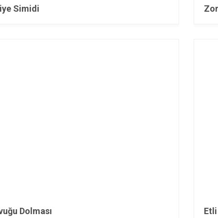
ye Simidi
Zor
vuğu Dolması
Etl