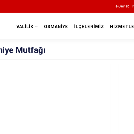
e-Devlet
VALİLİK
OSMANİYE
İLÇELERİMİZ
HİZMETLE
Valilikler
iye Mutfağı