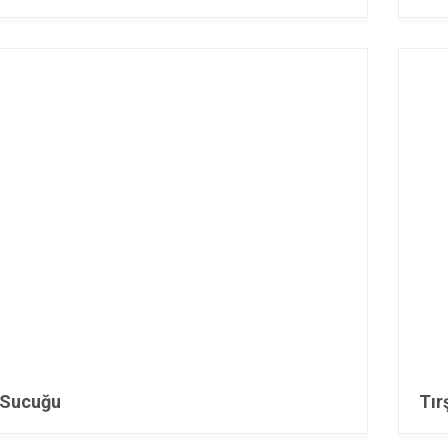
i Sucuğu
Tır