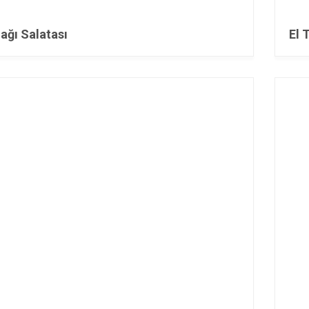
ağı Salatası
El 