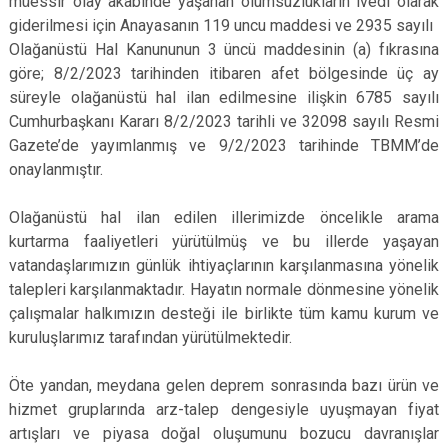
müessir olay akabinde yaşanan olumsuzlukların ivedi olarak
giderilmesi için Anayasanın 119 uncu maddesi ve 2935 sayılı
Olağanüstü Hal Kanununun 3 üncü maddesinin (a) fıkrasına
göre; 8/2/2023 tarihinden itibaren afet bölgesinde üç ay
süreyle olağanüstü hal ilan edilmesine ilişkin 6785 sayılı
Cumhurbaşkanı Kararı 8/2/2023 tarihli ve 32098 sayılı Resmi
Gazete’de yayımlanmış ve 9/2/2023 tarihinde TBMM’de
onaylanmıştır.
Olağanüstü hal ilan edilen illerimizde öncelikle arama
kurtarma faaliyetleri yürütülmüş ve bu illerde yaşayan
vatandaşlarımızın günlük ihtiyaçlarının karşılanmasına yönelik
talepleri karşılanmaktadır. Hayatın normale dönmesine yönelik
çalışmalar halkımızın desteği ile birlikte tüm kamu kurum ve
kuruluşlarımız tarafından yürütülmektedir.
Öte yandan, meydana gelen deprem sonrasında bazı ürün ve
hizmet gruplarında arz-talep dengesiyle uyuşmayan fiyat
artışları ve piyasa doğal oluşumunu bozucu davranışlar