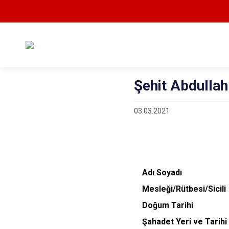
Şehit Abdulla
03.03.2021
Adı Soyadı
M
esleği/Rütbesi/Sici
Doğum Tarih
Şahadet Yeri ve Tar