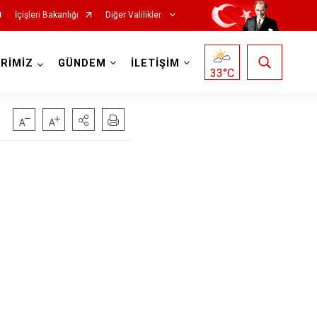
İçişleri Bakanlığı
Diğer Valilikler
RİMİZ
GÜNDEM
İLETİŞİM
33
°C