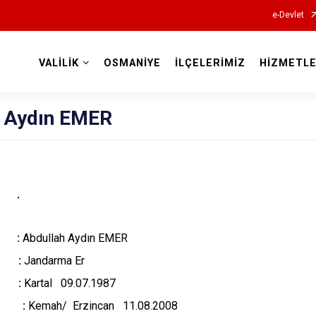
e-Devlet
VALİLİK
OSMANİYE
İLÇELERİMİZ
HİZMETLE
Valilikler
h Aydın EMER
 :
Abdullah Aydın EMER
li :
Jandarma Er
i :
Kartal 09.07.1987
ihi :
Kemah/ Erzincan 11.08.2008