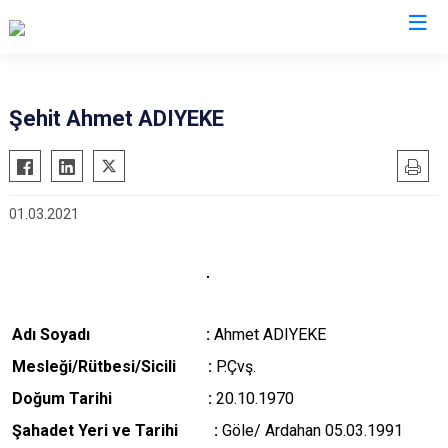
Valilikler
Şehit Ahmet ADIYEKE
01.03.2021
Adı Soyadı :
Ahmet ADIYEKE
M
esleği/Rütbesi/Sicili :
P.Çvş.
Doğum Tarihi :
20.10.1970
Şahadet Yeri ve Tarihi :
Göle/ Ardahan 05.03.1991