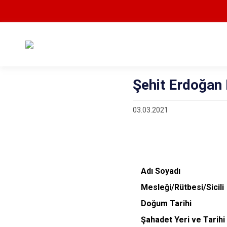
Şehit Erdoğa
03.03.2021
Adı Soyadı
M
esleği/Rütbesi/Sici
Doğum Tarih
Şahadet Yeri ve Tar