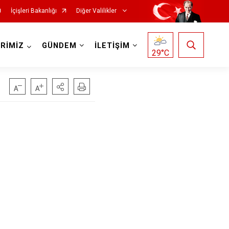
İçişleri Bakanlığı
Diğer Valilikler
RİMİZ
GÜNDEM
İLETİŞİM
29
°C