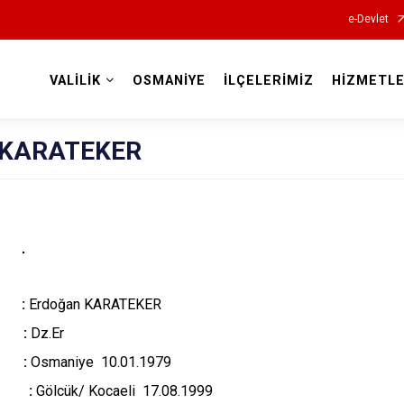
e-Devlet
VALİLİK
OSMANİYE
İLÇELERİMİZ
HİZMETLE
Valilikler
n KARATEKER
 :
Erdoğan KARATEKER
li :
Dz.Er
i :
Osmaniye 10.01.1979
ihi :
Gölcük/ Kocaeli 17.08.1999