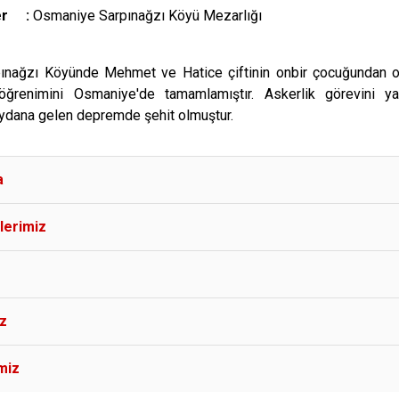
Yer :
Osmaniye Sarpınağzı Köyü Mezarlığı
pınağzı Köyünde Mehmet ve Hatice çiftinin onbir çocuğundan 
 öğrenimini Osmaniye'de tamamlamıştır. Askerlik görevini ya
ydana gelen depremde şehit olmuştur.
a
lerimiz
iz
miz