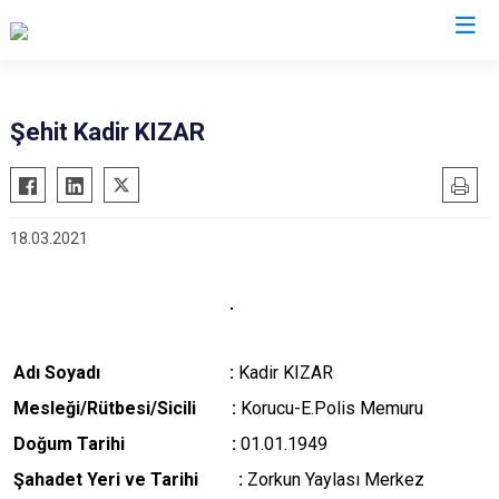
Valilikler
Şehit Kadir KIZAR
18.03.2021
Adı Soyadı :
Kadir KIZAR
M
esleği/Rütbesi/Sicili :
Korucu-E.Polis Memuru
Doğum Tarihi :
01.01.1949
Şahadet Yeri ve Tarihi :
Zorkun Yaylası Merkez