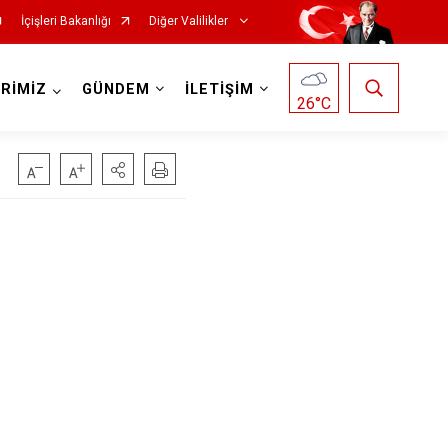
İçişleri Bakanlığı
Diğer Valilikler
RİMİZ
GÜNDEM
İLETİŞİM
26
°C