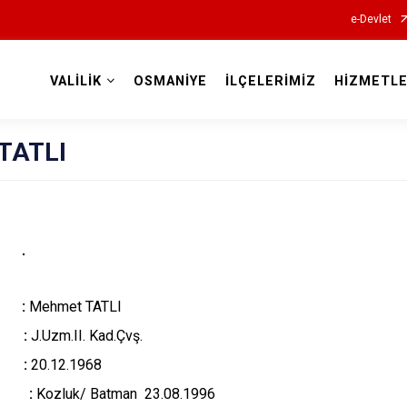
e-Devlet
VALİLİK
OSMANİYE
İLÇELERİMİZ
HİZMETLE
Valilikler
 TATLI
 :
Mehmet TATLI
li :
J.Uzm.II. Kad.Çvş.
i :
20.12.1968
ihi :
Kozluk/ Batman 23.08.1996