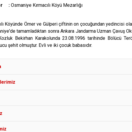
Yer :
Osmaniye Kırmacılı Köyü Mezarlığı
lı Köyünde Ömer ve Gülperi çiftinin on çocuğundan yedincisi olar
aniye'de tamamladıktan sonra Ankara Jandarma Uzman Çavuş Ok
Kozluk Bekirhan Karakolunda 23.08.1996 tarihinde Bölücü Ter
u şehit olmuştur. Evli ve iki çocuk babasıdır.
a
lerimiz
iz
miz