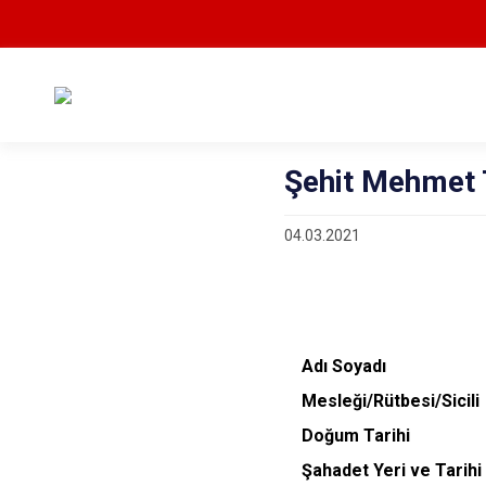
Şehit Mehmet
04.03.2021
Adı Soyadı
M
esleği/Rütbesi/Sici
Doğum Tarih
Şahadet Yeri ve Tar