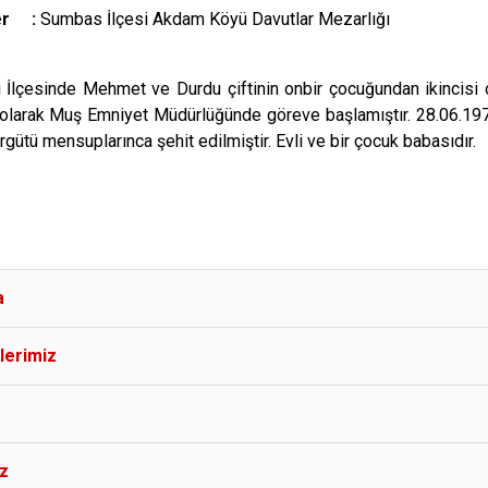
Yer :
Sumbas İlçesi Akdam Köyü Davutlar Mezarlığı
i İlçesinde Mehmet ve Durdu çiftinin onbir çocuğundan ikincisi 
larak Muş Emniyet Müdürlüğünde göreve başlamıştır. 28.06.1979
gütü mensuplarınca şehit edilmiştir. Evli ve bir çocuk babasıdır.
a
lerimiz
iz