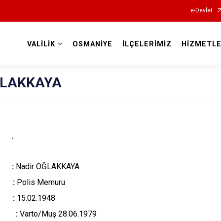
e-Devlet
VALİLİK
OSMANİYE
İLÇELERİMİZ
HİZMETLE
Valilikler
OĞLAKKAYA
 :
Nadir OĞLAKKAYA
li :
Polis Memuru
i :
15.02.1948
ihi :
Varto/Muş 28.06.1979