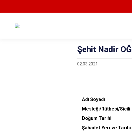
Şehit Nadir 
02.03.2021
Adı Soyadı
M
esleği/Rütbesi/Sici
Doğum Tarih
Şahadet Yeri ve Tar