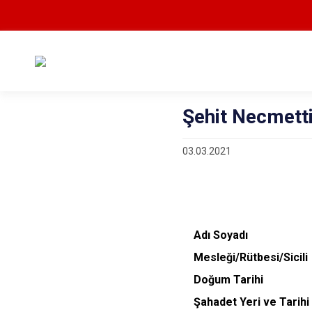
Şehit Necmett
03.03.2021
Adı Soyadı
M
esleği/Rütbesi/Sici
Doğum Tarih
Şahadet Yeri ve Tar