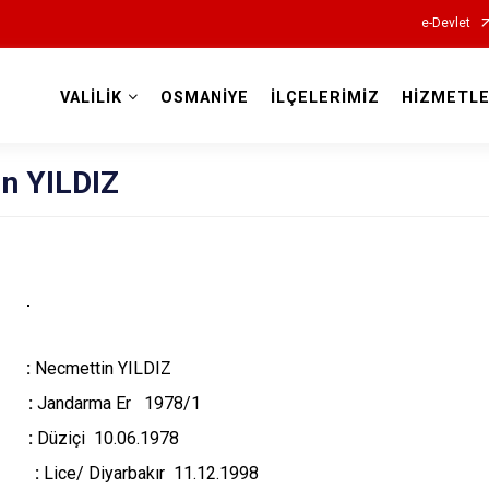
e-Devlet
VALİLİK
OSMANİYE
İLÇELERİMİZ
HİZMETLE
Valilikler
in YILDIZ
 :
Necmettin YILDIZ
li :
Jandarma Er 1978/1
i :
Düziçi 10.06.1978
ihi :
Lice/ Diyarbakır 11.12.1998