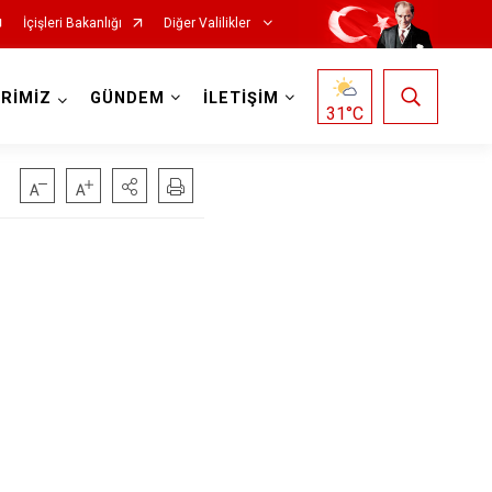
İçişleri Bakanlığı
Diğer Valilikler
RİMİZ
GÜNDEM
İLETİŞİM
31
°C