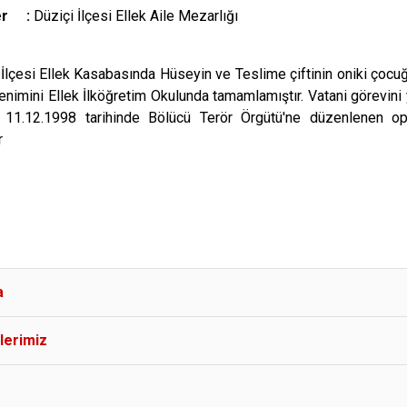
Yer :
Düziçi İlçesi Ellek Aile Mezarlığı
 İlçesi Ellek Kasabasında Hüseyin ve Teslime çiftinin oniki çocu
enimini Ellek İlköğretim Okulunda tamamlamıştır. Vatani görevini 
 11.12.1998 tarihinde Bölücü Terör Örgütü'ne düzenlenen op
r
a
lerimiz