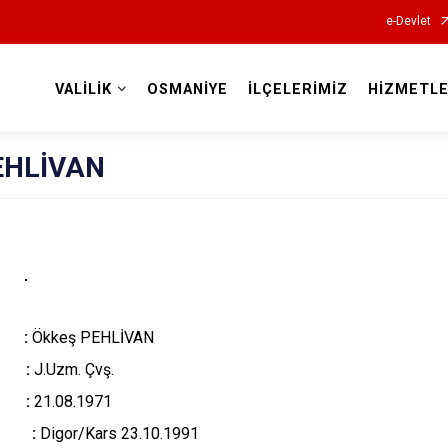
e-Devlet
VALİLİK
OSMANİYE
İLÇELERİMİZ
HİZMETLE
Valilikler
PEHLİVAN
 :
Ökkeş PEHLİVAN
li :
J.Uzm. Çvş.
i :
21.08.1971
ihi :
Digor/Kars 23.10.1991