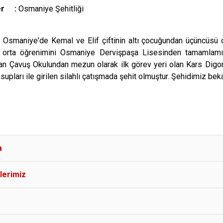
Yer :
Osmaniye Şehitliği
aniye'de Kemal ve Elif çiftinin altı çocuğundan üçüncüsü ol
da orta öğrenimini Osmaniye Dervişpaşa Lisesinden tamamlamış
 Çavuş Okulundan mezun olarak ilk görev yeri olan Kars Digor'
supları ile girilen silahlı çatışmada şehit olmuştur. Şehidimi
a
lerimiz