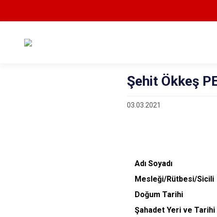
Şehit Ökkeş 
03.03.2021
Adı Soyadı
M
esleği/Rütbesi/Sici
Doğum Tarih
Şahadet Yeri ve Tar