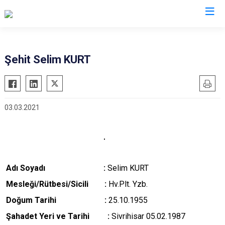
Valilikler
Şehit Selim KURT
03.03.2021
Adı Soyadı :
Selim KURT
M
esleği/Rütbesi/Sicili :
Hv.Plt. Yzb.
Doğum Tarihi :
25.10.1955
Şahadet Yeri ve Tarihi :
Sivrihisar 05.02.1987