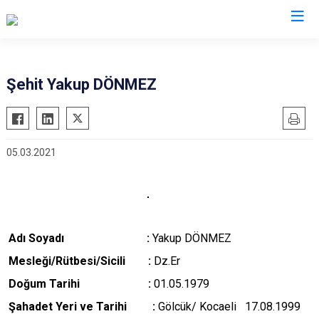
Valilikler
Şehit Yakup DÖNMEZ
05.03.2021
Adı Soyadı :
Yakup DÖNMEZ
M
esleği/Rütbesi/Sicili :
Dz.Er
Doğum Tarihi :
01.05.1979
Şahadet Yeri ve Tarihi :
Gölcük/ Kocaeli 17.08.1999